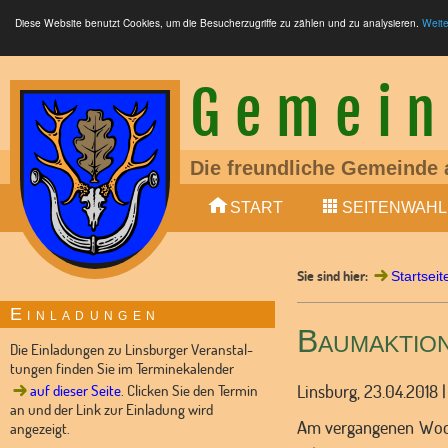
Diese Website benutzt Cookies, um die Besucherzugriffe zu zählen und zu analysieren.
Weite
Gemein
Die freundliche Gemeinde 
Ein liebens- und lebenswe
START
SEITENWAHL
Mitglied der Samtgemeinde
LTE (4G, 5G), Glasfaser (F
S-Bahn zwischen Nienburg
Sie sind hier:
Bundesstraße 6 (4-spurig
Startseit
10 min (Auto) von Nienburg
Einladungen
Kindertagesstätte vorhand
Baumaktio
Dorfladen und Dorfgemein
Die Einladungen zu Linsburger Veranstal-
tungen finden Sie im Terminekalender
Linsburg, 23.04.2018
auf dieser Seite
. Clicken Sie den Termin
an und der Link zur Einladung wird
Am vergangenen Woch
angezeigt.