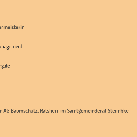
ermeisterin
management
rg.de
der AG Baumschutz, Ratsherr im Samtgemeinderat Steimbke