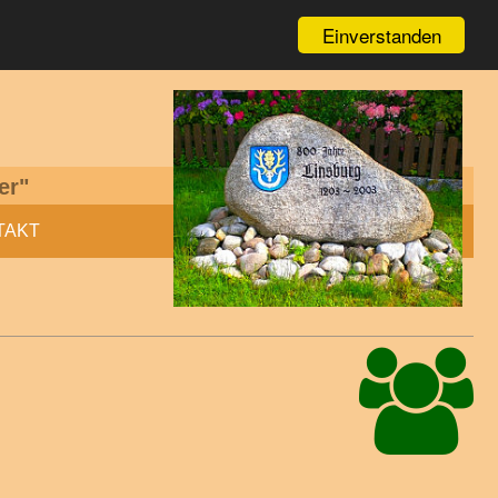
Einverstanden
g
er"
TAKT