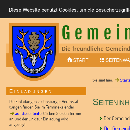
Diese Website benutzt Cookies, um die Besucherzugriff
Gemei
Die freundliche Gemein
Ein liebens- und lebens
START
SEITENWA
Mitglied der Samtgemei
LTE (4G, 5G), Glasfaser 
S-Bahn zwischen Nienb
Sie sind hier:
Bundesstraße 6 (4-spur
Start
10 min (Auto) von Nienbu
Einladungen
Kindertagesstätte vorha
Seiteninh
Dorfladen und Dorfgeme
Die Einladungen zu Linsburger Veranstal-
tungen finden Sie im Terminekalender
auf dieser Seite
. Clicken Sie den Termin
Der Gemeinde
an und der Link zur Einladung wird
angezeigt.
Der Gemeinde