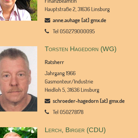
Finanzbeamtin
Hauptstraße 2, 31636 Linsburg
anne.auhage [at] gmx.de
Tel 05027.9000095
Torsten Hagedorn (WG)
Ratsherr
Jahrgang 1966
Gasmonteur/Industrie
Heidloh 5, 31636 Linsburg
schroeder-hagedorn [at] gmx.de
Tel 05027.8178
Lerch, Birger (CDU)