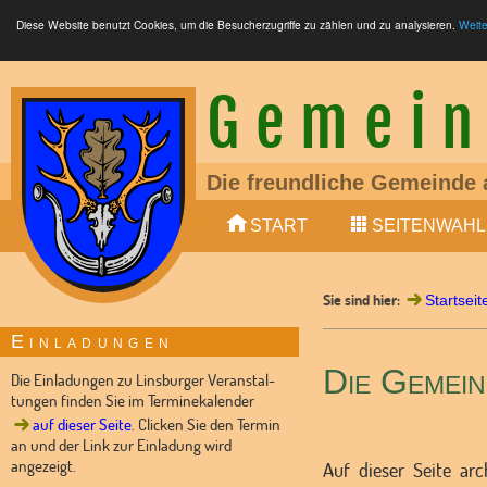
Diese Website benutzt Cookies, um die Besucherzugriffe zu zählen und zu analysieren.
Weite
Gemein
Die freundliche Gemeinde 
Ein liebens- und lebenswe
START
SEITENWAHL
Mitglied der Samtgemeinde
LTE (4G, 5G), Glasfaser (F
S-Bahn zwischen Nienburg
Sie sind hier:
Bundesstraße 6 (4-spurig
Startseit
10 min (Auto) von Nienburg
Einladungen
Kindertagesstätte vorhand
Die Gemein
Dorfladen und Dorfgemein
Die Einladungen zu Linsburger Veranstal-
tungen finden Sie im Terminekalender
auf dieser Seite
. Clicken Sie den Termin
an und der Link zur Einladung wird
angezeigt.
Auf dieser Seite ar