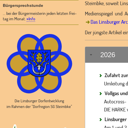
Steimbke, soweit Lins
Bürgersprechstunde
Medienspiegel und Ar
... bei der Bürgermeisterin jeden letzten Frei-
tag im Monat.
»Info
Das Linsburger Arc
Der jüngste Artikel e
2026
Zufahrt zu
Umleitung d
Vollgas und
Die Linsburger Dorfentwicklung
Autocross- 
im Rahmen der "Dorfregion SG Steimbke"
DIE HARKE 
Linsburger
Am 1. und 2