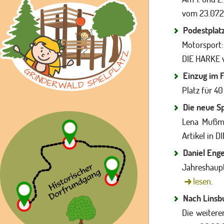
vom 23.07.
Podestplat
Motorsport:
DIE HARKE 
Einzug im F
Platz für 4
Die neue S
Lena Mußman
Artikel in 
Daniel Enge
Jahreshaupt
lesen
.
Nach Linsb
Die weiter