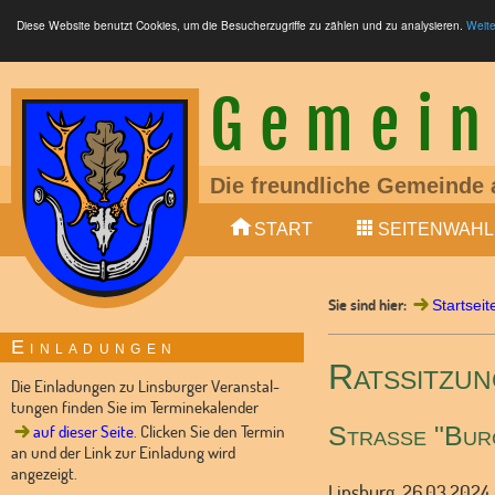
Diese Website benutzt Cookies, um die Besucherzugriffe zu zählen und zu analysieren.
Weite
Gemein
Die freundliche Gemeinde 
Ein liebens- und lebenswe
START
SEITENWAHL
Mitglied der Samtgemeinde
LTE (4G, 5G), Glasfaser (F
S-Bahn zwischen Nienburg
Sie sind hier:
Bundesstraße 6 (4-spurig
Startseit
10 min (Auto) von Nienburg
Einladungen
Kindertagesstätte vorhand
Ratssitzu
Dorfladen und Dorfgemein
Die Einladungen zu Linsburger Veranstal-
tungen finden Sie im Terminekalender
Straße "Burg
auf dieser Seite
. Clicken Sie den Termin
an und der Link zur Einladung wird
angezeigt.
Linsburg, 26.03.2024 |