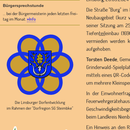
Bürgersprechstunde
Die Straße "Burg" im
... bei der Bürgermeisterin jeden letzten Frei-
Neubaugebiet (kurz v
tag im Monat.
»Info
seiner Sitzung am 2
Tiefen
teil
einbau (169
vermieden werden k
aufgehoben.
Torsten Deede
, Gem
Grinderwald-Spielpla
mittels eines QR-Code
um mehrere Kleinspe
In der Einwohnerfra
Feuerwehrgerätehaus
Die Linsburger Dorfentwicklung
im Rahmen der "Dorfregion SG Steimbke"
Geschwindigkeitsbegr
beim Landkreis Nienbu
Ein Hinweis an den Ra