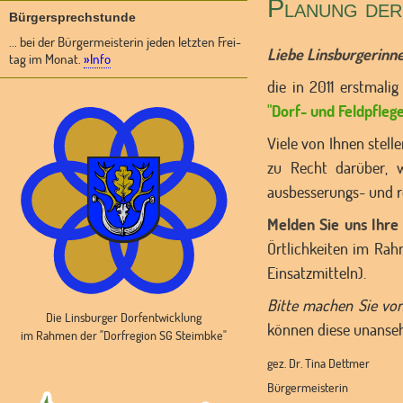
Planung der
Bürgersprechstunde
... bei der Bürgermeisterin jeden letzten Frei-
Liebe Linsburgerinne
tag im Monat.
»Info
die in 2011 erstmali
"Dorf- und Feldpflege
Viele von Ihnen stell
zu Recht darüber, w
ausbesserungs- und r
Melden Sie uns Ihre
Örtlichkeiten im Rah
Einsatzmitteln).
Bitte machen Sie von
Die Linsburger Dorfentwicklung
können diese unanseh
im Rahmen der "Dorfregion SG Steimbke"
gez. Dr. Tina Dettmer
Bürgermeisterin