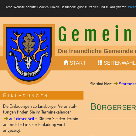
Diese Website benutzt Cookies, um die Besucherzugriffe zu zählen und zu analysieren.
Weite
Gemein
Die freundliche Gemeinde 
Ein liebens- und lebenswe
START
SEITENWAHL
Mitglied der Samtgemeinde
LTE (4G, 5G), Glasfaser (F
S-Bahn zwischen Nienburg
Sie sind hier:
Bundesstraße 6 (4-spurig
Startseit
10 min (Auto) von Nienburg
Einladungen
Kindertagesstätte vorhand
Bürgerser
Dorfladen und Dorfgemein
Die Einladungen zu Linsburger Veranstal-
tungen finden Sie im Terminekalender
auf dieser Seite
. Clicken Sie den Termin
an und der Link zur Einladung wird
angezeigt.