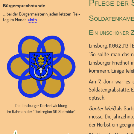
Pflege der 
Bürgersprechstunde
... bei der Bürgermeisterin jeden letzten Frei-
Soldatenkame
tag im Monat.
»Info
Ein unschöner Z
Linsburg, 11.06.2013 | 
"So sollte man das n
Linsburger Friedhof 
kümmern. Einige Telef
Am 7. Juni war es 
Soldatengrabstätte. 
optisch.
Die Linsburger Dorfentwicklung
Günter Weiß
als Gart
im Rahmen der "Dorfregion SG Steimbke"
müsse. Die jahrzehnt
der Herbst ein geeign