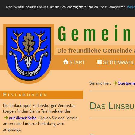
Diese Website benutzt Cookies, um die Besucherzugriffe zu zählen und zu analysieren.
Weite
Gemein
Die freundliche Gemeinde 
Ein liebens- und lebenswe
START
SEITENWAHL
Mitglied der Samtgemeinde
LTE (4G, 5G), Glasfaser (F
S-Bahn zwischen Nienburg
Sie sind hier:
Bundesstraße 6 (4-spurig
Startseit
10 min (Auto) von Nienburg
Einladungen
Kindertagesstätte vorhand
Das Linsbu
Dorfladen und Dorfgemein
Die Einladungen zu Linsburger Veranstal-
tungen finden Sie im Terminekalender
auf dieser Seite
. Clicken Sie den Termin
an und der Link zur Einladung wird
angezeigt.