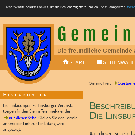
Diese Website benutzt Cookies, um die Besucherzugriffe zu zählen und zu analysieren.
Weite
Gemein
Die freundliche Gemeinde 
Ein liebens- und lebenswe
START
SEITENWAHL
Mitglied der Samtgemeinde
LTE (4G, 5G), Glasfaser (F
S-Bahn zwischen Nienburg
Sie sind hier:
Bundesstraße 6 (4-spurig
Startseit
10 min (Auto) von Nienburg
Einladungen
Kindertagesstätte vorhand
Beschreib
Dorfladen und Dorfgemein
Die Einladungen zu Linsburger Veranstal-
tungen finden Sie im Terminekalender
Die Linsb
auf dieser Seite
. Clicken Sie den Termin
an und der Link zur Einladung wird
angezeigt.
Auf dieser Seite erh