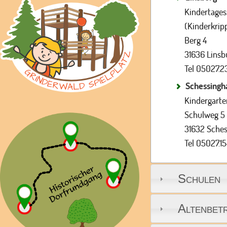
Kindertages
(Kinderkrip
Berg 4
31636 Linsb
Tel 05027.2
Schessingh
Kindergart
Schulweg 5
31632 Sche
Tel 05027.1
Schulen
Altenbet