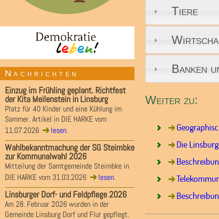
Tiere
Wirtscha
Banken u
Nachrichten
Einzug im Frühling geplant. Richtfest
der Kita Meilenstein in Linsburg
Weiter zu:
Platz für 40 Kinder und eine Kühlung im
Sommer. Artikel in DIE HARKE vom
Geographisc
11.07.2026
lesen
.
Die Linsbur
Wahlbekanntmachung der SG Steimbke
zur Kommunalwahl 2026
Beschreibung
Mitteilung der Samtgemeinde Steimbke in
DIE HARKE vom 31.03.2026
lesen
.
Telekommuni
Linsburger Dorf- und Feldpflege 2026
Beschreibun
Am 28. Februar 2026 wurden in der
Gemeinde Linsburg Dorf und Flur gepflegt.